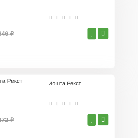
646 ₽
Йошта Рекст
672 ₽