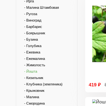
- Ирга
- Малина Штамбовая
- Ругоза
- Виноград
- Барбарис
- Боярышник
- Бузина
- Голубика
- Ежевика
- Ежемалина
- Жимолость
- Йошта
- Кизильник
- Клубника (земляника)
419 ₽
- Крыжовник
- Малина
- Смородина