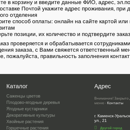
те в корзину и введите данные ФИО, адрес, эл.п
оставке Почтой укажите адрес проживания, при д
ого отделения
ите способ оплаты: онлайн на сайте картой или 
зитам
рьте позиции, их количество и подтвердите зака
каз проверяется и обрабатывается сотрудниками
ения заказа, с Вами свяжется ответственный ме
е, пожалуйста, правильность заполнения контак
Каталог
Адрес
Саженцы цветов
Внимание! Закрыто 
Плодово-ягодные деревья
меню -
Контакты
Ягодные кустарники
Декоративные культуры
г. Каменск-Уральс
ул., 21
Хвойные растения
Горшечные растения
Другой город