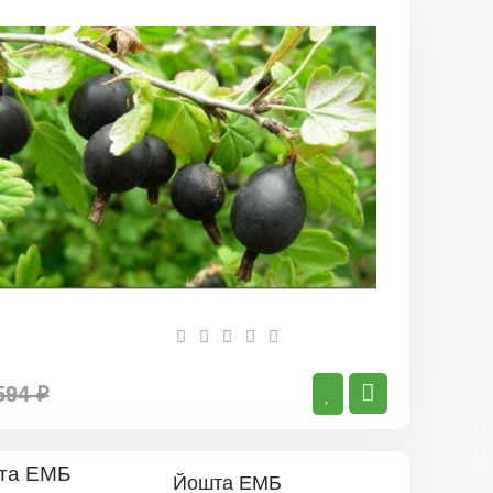
Йошта
Крона
594 ₽
Йошта ЕМБ