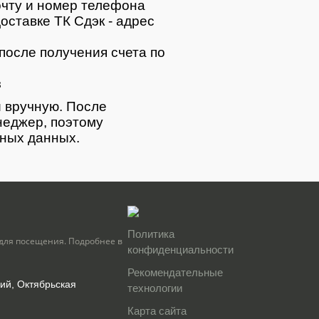
очту и номер телефона
оставке ТК Сдэк - адрес
после получения счета по
з
 вручную. После
неджер, поэтому
тных данных.
Политика
для посещения. Подробнее в
конфиденциальности
Рекомендательные
кий, Октябрьская
технологии
Карта сайта