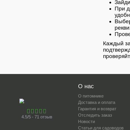
Зайди
При д
удобн
Выбер
рекви
Прове
Каждый за
подтвержд
проверяйт
О нас
О питомнике
Доставка и оплата
Гарантия и возврат
Отследить заказ
4.5/5 - 71 отзыв
Новости
Статьи для садоводов