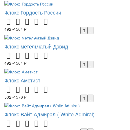
Флокс Гордость России
492 ₽
564 ₽
Флокс метельчатый Дэвид
492 ₽
564 ₽
Флокс Аметист
502 ₽
576 ₽
Флокс Вайт Адмирал ( White Admiral)