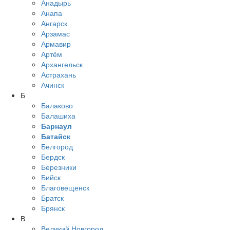
Анадырь
Анапа
Ангарск
Арзамас
Армавир
Артём
Архангельск
Астрахань
Ачинск
Б
Балаково
Балашиха
Барнаул
Батайск
Белгород
Бердск
Березники
Бийск
Благовещенск
Братск
Брянск
В
Великий Новгород