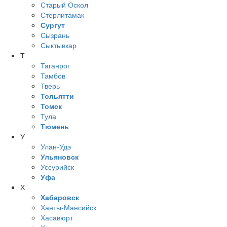
Старый Оскол
Стерлитамак
Сургут
Сызрань
Сыктывкар
Т
Таганрог
Тамбов
Тверь
Тольятти
Томск
Тула
Тюмень
У
Улан-Удэ
Ульяновск
Уссурийск
Уфа
Х
Хабаровск
Ханты-Мансийск
Хасавюрт