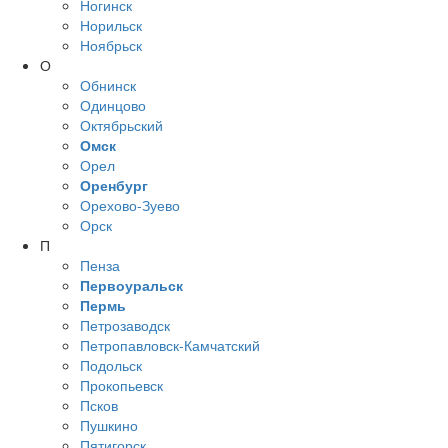
Ногинск
Норильск
Ноябрьск
О
Обнинск
Одинцово
Октябрьский
Омск
Орел
Оренбург
Орехово-Зуево
Орск
П
Пенза
Первоуральск
Пермь
Петрозаводск
Петропавловск-Камчатский
Подольск
Прокопьевск
Псков
Пушкино
Пятигорск