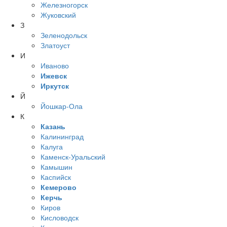
Железногорск
Жуковский
З
Зеленодольск
Златоуст
И
Иваново
Ижевск
Иркутск
Й
Йошкар-Ола
К
Казань
Калининград
Калуга
Каменск-Уральский
Камышин
Каспийск
Кемерово
Керчь
Киров
Кисловодск