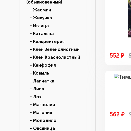
(обыкновенный)
- Жасмин
- Живучка
- Иглица
- Катальпа
- Кельрейтерия
- Клен Зеленолистный
552 ₽
- Клен Краснолистный
- Книфофия
- Ковыль
- Лапчатка
- Липа
- Лох
- Магнолии
- Магония
562 ₽
- Молодило
- Овсяница