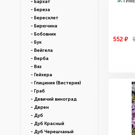
- Бархат
- Береза
- Бересклет
- Бирючина
- Бобовник
552 ₽
- Бук
- Вейгела
- Верба
- Вяз
- Гейхера
- Глициния (Вистерия)
- Граб
- Девичий виноград
- Дерен
- Дуб
- Дуб Красный
- Дуб Черешчаный