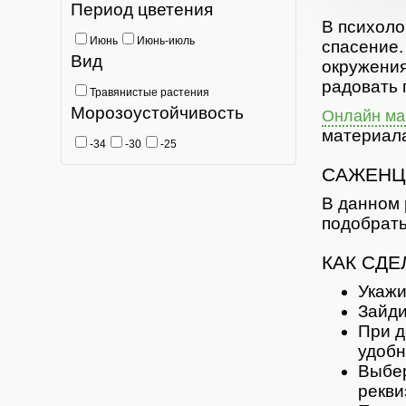
Период цветения
В психоло
Июнь
Июнь-июль
спасение.
Вид
окружения
радовать 
Травянистые растения
Морозоустойчивость
Онлайн маг
материала
-34
-30
-25
САЖЕНЦ
В данном 
подобрать
КАК СДЕ
Укажи
Зайди
При д
удобн
Выбер
рекви