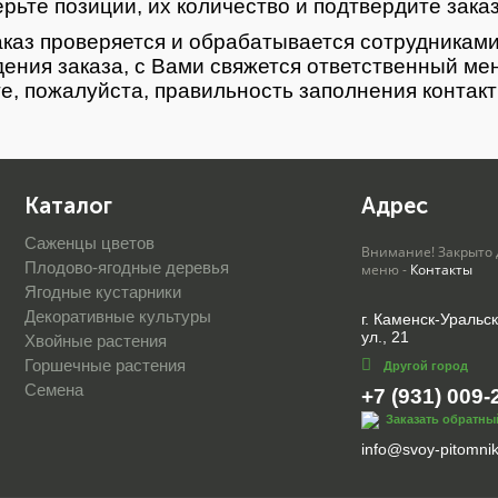
рьте позиции, их количество и подтвердите зака
каз проверяется и обрабатывается сотрудниками
ения заказа, с Вами свяжется ответственный ме
е, пожалуйста, правильность заполнения контак
Каталог
Адрес
Саженцы цветов
Внимание! Закрыто 
Плодово-ягодные деревья
меню -
Контакты
Ягодные кустарники
Декоративные культуры
г. Каменск-Уральс
ул., 21
Хвойные растения
Горшечные растения
Другой город
Семена
+7 (931) 009-
Заказать обратны
info@svoy-pitomnik