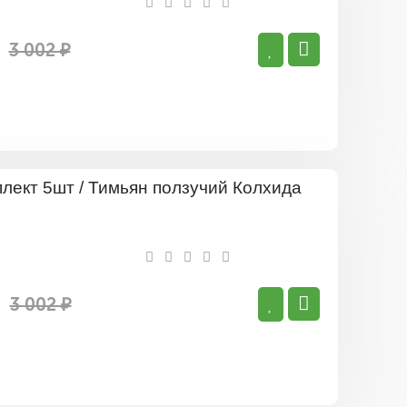
ползучий
Меджик
Карпет
3 002 ₽
Комплект
5шт
/
Тимьян
ползучий
Колхида
3 002 ₽