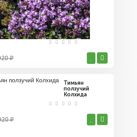
920 ₽
Тимьян
ползучий
Колхида
920 ₽