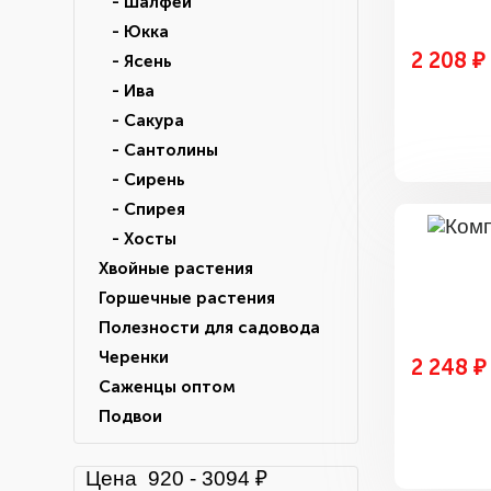
- Шалфей
- Юкка
2 208 ₽
- Ясень
- Ива
- Сакура
- Сантолины
- Сирень
- Спирея
- Хосты
Хвойные растения
Горшечные растения
Полезности для садовода
Черенки
2 248 ₽
Саженцы оптом
Подвои
Цена
920
-
3094
₽