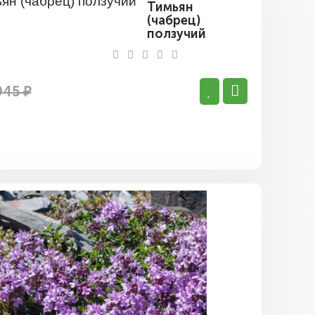
Тимьян
(чабрец)
ползучий
945 ₽
Тимьян
ползучий
Меджик
Карпет