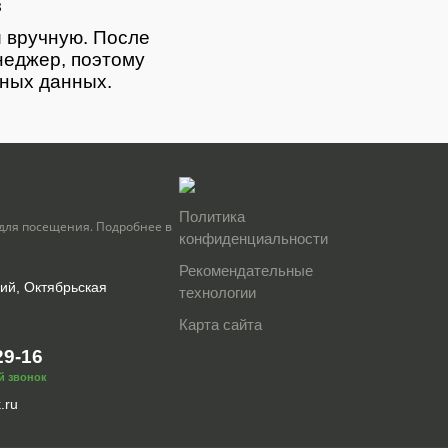
з
 вручную. После
неджер, поэтому
тных данных.
Политика
для посещения. Подробнее в
конфиденциальности
Рекомендательные
кий, Октябрьская
технологии
Карта сайта
29-16
й звонок
.ru