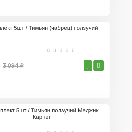
Комплект
5шт
/
Тимьян
(чабрец)
ползучий
3 094 ₽
Комплект
5шт
/
Тимьян