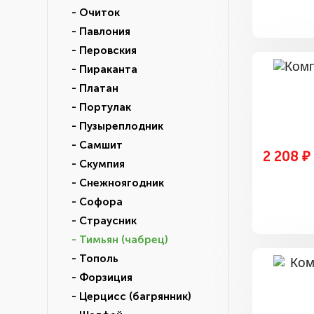
- Очиток
- Павлония
- Перовския
- Пираканта
- Платан
- Портулак
- Пузыреплодник
- Самшит
2 208 ₽
- Скумпия
- Снежноягодник
- Софора
- Страусник
- Тимьян (чабрец)
- Тополь
- Форзиция
- Церцисс (багрянник)