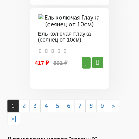
Ель колючая Глаука
(сеянец от 10см)
417 ₽
591 ₽
1
2
3
4
5
6
7
8
9
>
>|