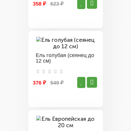
358 ₽
623 ₽
Ель голубая (сеянец до
12 см)
376 ₽
549 ₽