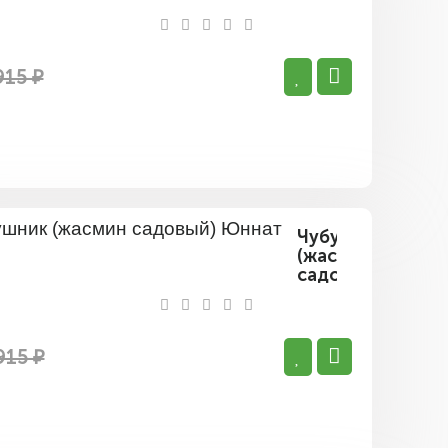
Комсомол
915 ₽
Чубушник
(жасмин
садовый)
Юннат
915 ₽