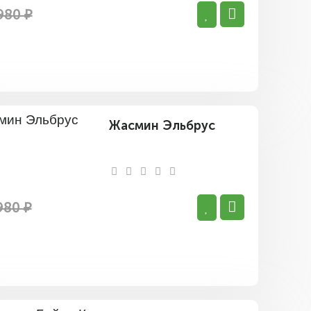
980 ₽
Жасмин Эльбрус
980 ₽