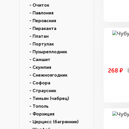
- Очиток
- Павлония
- Перовския
- Пираканта
- Платан
- Портулак
- Пузыреплодник
- Самшит
- Скумпия
268 ₽
- Снежноягодник
- Софора
- Страусник
- Тимьян (чабрец)
- Тополь
- Форзиция
- Церцисс (багрянник)