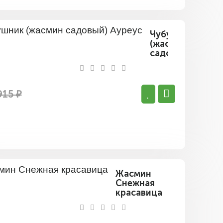
Чубушник
(жасмин
садовый)
Ауреус
915 ₽
Жасмин
Снежная
красавица