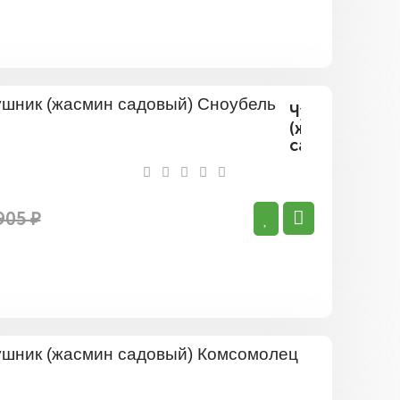
Чубушник
(жасмин
садовый)
Сноубель
905 ₽
Чубушник
(жасмин
садовый)