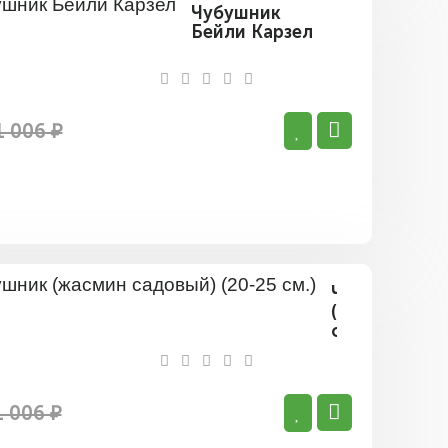
Чубушник
Бейли Карзел
1 006 ₽
Чубушник
(жасмин
садовый)
(20-
25
см.)
1 006 ₽