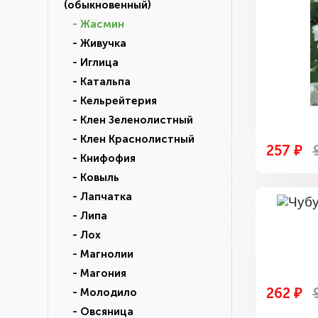
(обыкновенный)
- Жасмин
- Живучка
- Иглица
- Катальпа
- Кельрейтерия
- Клен Зеленолистный
- Клен Краснолистный
257 ₽
- Книфофия
- Ковыль
- Лапчатка
- Липа
- Лох
- Магнолии
- Магония
262 ₽
- Молодило
- Овсяница