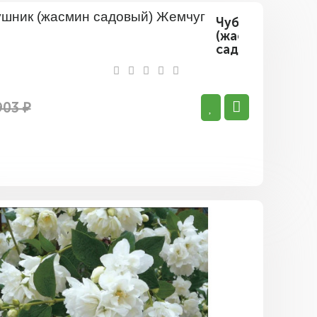
Чубушник
(жасмин
садовый)
Жемчуг
903 ₽
Чубушник
(жасмин
садовый)
Горноста
Мантия