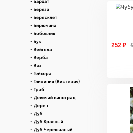
- Бархат
- Береза
- Бересклет
- Бирючина
- Бобовник
- Бук
252 ₽
- Вейгела
- Верба
- Вяз
- Гейхера
- Глициния (Вистерия)
- Граб
- Девичий виноград
- Дерен
- Дуб
- Дуб Красный
- Дуб Черешчаный