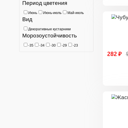
Период цветения
Июнь
Июнь-июль
Май-июль
Вид
Декоративные кустарники
Морозоустойчивость
-35
-34
-30
-29
-23
282 ₽