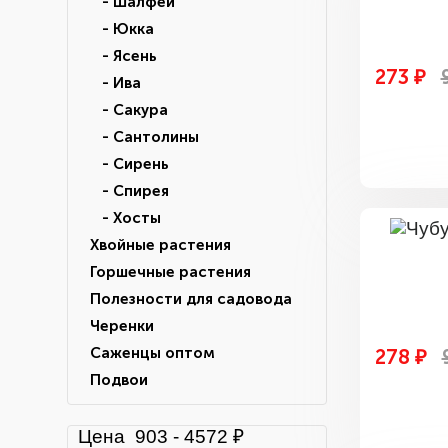
- Шалфей
- Юкка
- Ясень
273 ₽
- Ива
- Сакура
- Сантолины
- Сирень
- Спирея
- Хосты
Хвойные растения
Горшечные растения
Полезности для садовода
Черенки
Саженцы оптом
278 ₽
Подвои
Цена
903
-
4572
₽