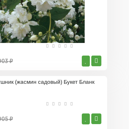
903 ₽
Чубушник
(жасмин
садовый)
Букет
Бланк
905 ₽