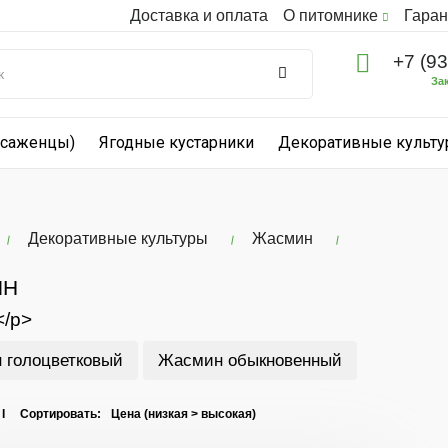
Доставка и оплата
О питомнике
Гаран
+7 (9
За
(саженцы)
Ягодные кустарники
Декоративные культ
Декоративные культуры
Жасмин
ИН
</p>
 голоцветковый
Жасмин обыкновенный
 I Сортировать: