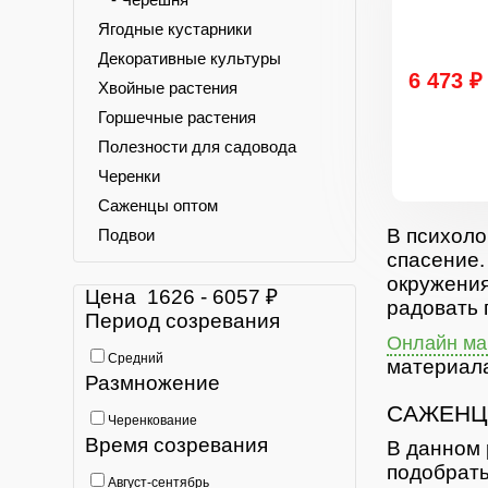
Ягодные кустарники
Декоративные культуры
6 473 ₽
Хвойные растения
Горшечные растения
Полезности для садовода
Черенки
Саженцы оптом
В психоло
Подвои
спасение.
окружения
Цена
1626
-
6057
₽
радовать 
Период созревания
Онлайн маг
Средний
материала
Размножение
САЖЕНЦ
Черенкование
Время созревания
В данном 
подобрать
Август-сентябрь