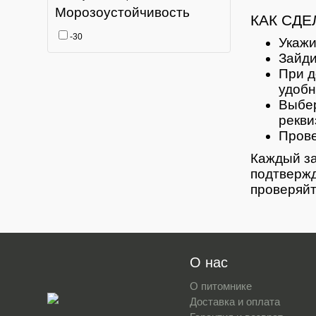
Морозоустойчивость
КАК СДЕ
-30
Укажи
Зайди
При д
удобн
Выбер
рекви
Прове
Каждый за
подтвержд
проверяйт
О нас
О питомнике
Доставка и оплата