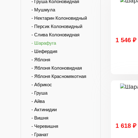
- Груша Колоновидная
- Мушмула
- Нектарин Колоновидный
- Персик Колоновидный
- Слива Колоновидная
1 546 ₽
- Шарафуга
- Шефердия
- Яблоня
- Яблоня Колоновидная
- Яблоня Красномякотная
- Абрикос
- Груша
- Айва
- Актинидии
- Вишня
1 618 ₽
- Черевишня
- Гранат