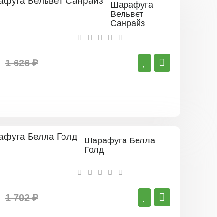
Шарафуга
Вельвет
Санрайз
1 626 ₽
Шарафуга Белла
Голд
1 702 ₽