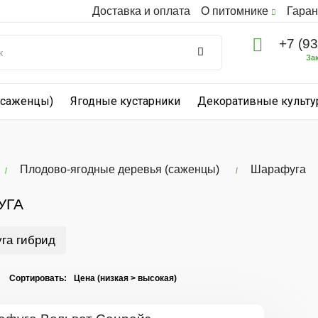
Доставка и оплата
О питомнике
Гаран
+7 (9
За
(саженцы)
Ягодные кустарники
Декоративные культ
Плодово-ягодные деревья (саженцы)
Шарафуга
УГА
га гибрид
I Сортировать: