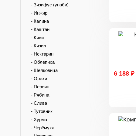
- Зизифус (унаби)
- Инжир
- Калина
- Каштан
- Киви
- Кизил
- Нектарин
- Облепиха
- Шелковица
6 188 ₽
- Орехи
- Персик
- Рябина
- Слива
- Тутовник
- Хурма
- Черёмуха
- Черешня