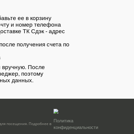
авьте ее в корзину
очту и номер телефона
оставке ТК Сдэк - адрес
после получения счета по
з
 вручную. После
неджер, поэтому
тных данных.
Политика
для посещения. Подробнее в
конфиденциальности