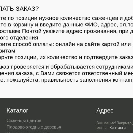
ЛАТЬ ЗАКАЗ?
те по позиции нужное количество саженцев и доб
те в корзину и введите данные ФИО, адрес, эл.п
оставке Почтой укажите адрес проживания, при д
ого отделения
ите способ оплаты: онлайн на сайте картой или 
зитам
рьте позиции, их количество и подтвердите зака
каз проверяется и обрабатывается сотрудниками
ения заказа, с Вами свяжется ответственный ме
е, пожалуйста, правильность заполнения контак
Каталог
Адрес
Саженцы цветов
Внимание! Закрыто 
Плодово-ягодные деревья
меню -
Контакты