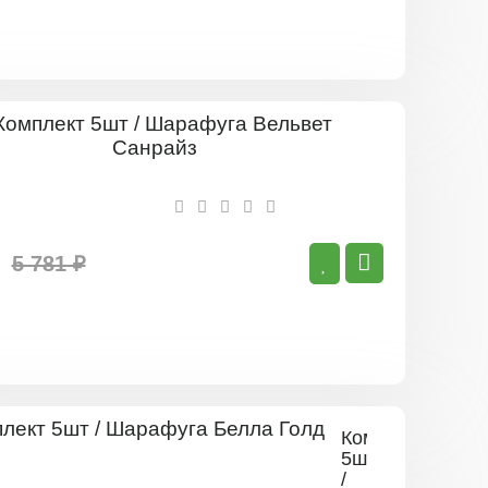
Комплект
5шт
/
Шарафуга
Вельвет
Санрайз
5 781 ₽
Комплект
5шт
/