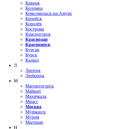
Ковров
Коломна
Комсомольск-на-Амуре
Копейск
Королёв
Кострома
Красногорск
Краснодар
Красноярск
Курган
Курск
Кызыл
Л
Липецк
Люберцы
М
Магнитогорск
Майкоп
Махачкала
Миасс
Москва
Мурманск
Муром
Мытищи
Н