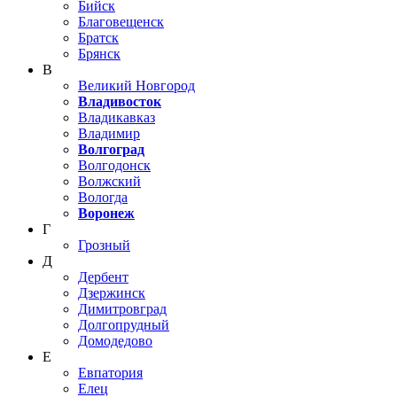
Бийск
Благовещенск
Братск
Брянск
В
Великий Новгород
Владивосток
Владикавказ
Владимир
Волгоград
Волгодонск
Волжский
Вологда
Воронеж
Г
Грозный
Д
Дербент
Дзержинск
Димитровград
Долгопрудный
Домодедово
Е
Евпатория
Елец