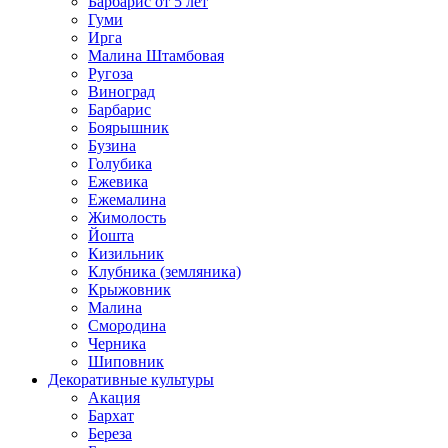
Барбарис от 5 лет
Гуми
Ирга
Малина Штамбовая
Ругоза
Виноград
Барбарис
Боярышник
Бузина
Голубика
Ежевика
Ежемалина
Жимолость
Йошта
Кизильник
Клубника (земляника)
Крыжовник
Малина
Смородина
Черника
Шиповник
Декоративные культуры
Акация
Бархат
Береза