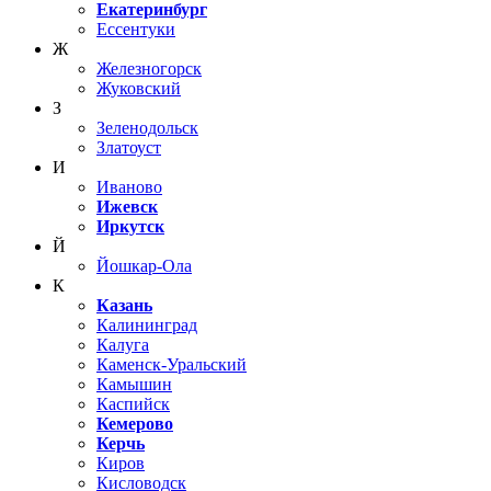
Екатеринбург
Ессентуки
Ж
Железногорск
Жуковский
З
Зеленодольск
Златоуст
И
Иваново
Ижевск
Иркутск
Й
Йошкар-Ола
К
Казань
Калининград
Калуга
Каменск-Уральский
Камышин
Каспийск
Кемерово
Керчь
Киров
Кисловодск