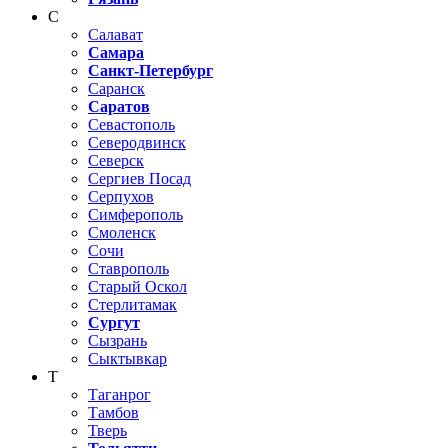
С
Салават
Самара
Санкт-Петербург
Саранск
Саратов
Севастополь
Северодвинск
Северск
Сергиев Посад
Серпухов
Симферополь
Смоленск
Сочи
Ставрополь
Старый Оскол
Стерлитамак
Сургут
Сызрань
Сыктывкар
Т
Таганрог
Тамбов
Тверь