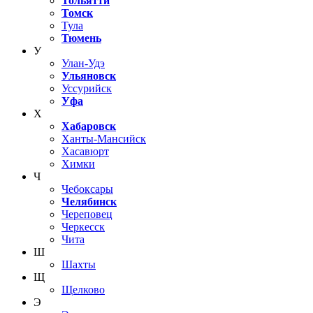
Тольятти
Томск
Тула
Тюмень
У
Улан-Удэ
Ульяновск
Уссурийск
Уфа
Х
Хабаровск
Ханты-Мансийск
Хасавюрт
Химки
Ч
Чебоксары
Челябинск
Череповец
Черкесск
Чита
Ш
Шахты
Щ
Щелково
Э