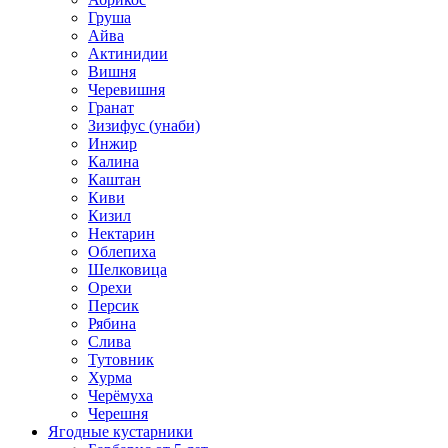
Груша
Айва
Актинидии
Вишня
Черевишня
Гранат
Зизифус (унаби)
Инжир
Калина
Каштан
Киви
Кизил
Нектарин
Облепиха
Шелковица
Орехи
Персик
Рябина
Слива
Тутовник
Хурма
Черёмуха
Черешня
Ягодные кустарники