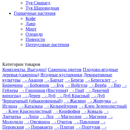
Туя Смарагд
Туя Шаровидная
Горшечные растения
Кофе
Лавр
Мирт
Олеандр
Пряности
Цитрусовые растения
Категории товаров
Комплекты. Выгодно!
Саженцы цветов
Плодово-ягодные
деревья (саженцы)
Ягодные кустарники
Декоративные
культуры
- Акация
- Бархат
- Береза
- Бересклет
-
Бирючина
- Бобовник
- Бук
- Вейгела
- Верба
- Вяз
-
Гейхера
- Глициния (Вистерия)
- Граб
- Девичий
виноград
- Дерен
- Дуб
- Дуб Красный
- Дуб
Черешчаный (обыкновенный)
- Жасмин
- Живучка
-
Иглица
- Катальпа
- Кельрейтерия
- Клен Зеленолистный
- Клен Краснолистный
- Книфофия
- Ковыль
-
Лапчатка
- Липа
- Лох
- Магнолии
- Магония
-
Молодило
- Овсяница
- Очиток
- Павлония
-
Перовския
- Пираканта
- Платан
- Портулак
-