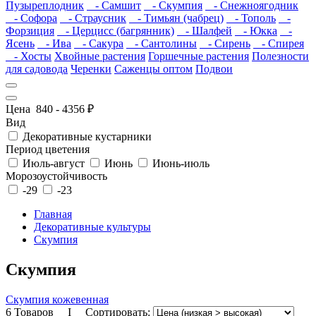
Пузыреплодник
- Самшит
- Скумпия
- Снежноягодник
- Софора
- Страусник
- Тимьян (чабрец)
- Тополь
-
Форзиция
- Церцисс (багрянник)
- Шалфей
- Юкка
-
Ясень
- Ива
- Сакура
- Сантолины
- Сирень
- Спирея
- Хосты
Хвойные растения
Горшечные растения
Полезности
для садовода
Черенки
Саженцы оптом
Подвои
Цена
840
-
4356
₽
Вид
Декоративные кустарники
Период цветения
Июль-август
Июнь
Июнь-июль
Морозоустойчивость
-29
-23
Главная
Декоративные культуры
Скумпия
Скумпия
Скумпия кожевенная
6 Товаров I Сортировать: