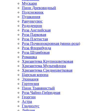
Мускари
Пион Древовидный
Подснежник
Пушкиния
Ранункулюс
Рододенрон
Роза Английская
Роза Парковая
Роза Плетистая
Роза Почвопокровная (мини-роза)
Роза Флорибунда
Роза Штамбовая
Ромашка
Хризантема Крупноцветковая
Хризантема Мультифлора
Хризантема Среднецветковая
Царская корона
Эхинацея
Гортензия
Пион Травянистый
Роза Чайно-Гибридная
Георгин
Астра
Гладиолус
Дейция