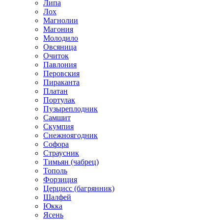
Липа
Лох
Магнолии
Магония
Молодило
Овсяница
Очиток
Павлония
Перовския
Пираканта
Платан
Портулак
Пузыреплодник
Самшит
Скумпия
Снежноягодник
Софора
Страусник
Тимьян (чабрец)
Тополь
Форзиция
Церцисс (багрянник)
Шалфей
Юкка
Ясень