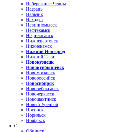
Набережные Челны
Назрань
Нальчик
Находка
Невинномысск
Нефтекамск
Нефтеюганск
Нижневартовск
Нижнекамск
Нижний Новгород
Нижний Тагил
Новокузнецк
Новокуйбышевск
Новомосковск
Новороссийск
Новосибирск
Новочебоксарск
Новочеркасск
Новошахтинск
Новый Уренгой
Ногинск
Норильск
Ноябрьск
О
Обнинск