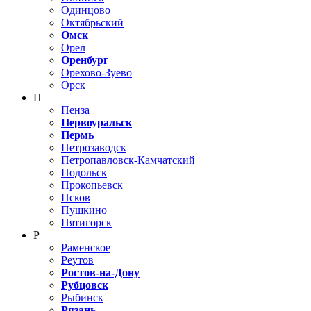
Одинцово
Октябрьский
Омск
Орел
Оренбург
Орехово-Зуево
Орск
П
Пенза
Первоуральск
Пермь
Петрозаводск
Петропавловск-Камчатский
Подольск
Прокопьевск
Псков
Пушкино
Пятигорск
Р
Раменское
Реутов
Ростов-на-Дону
Рубцовск
Рыбинск
Рязань