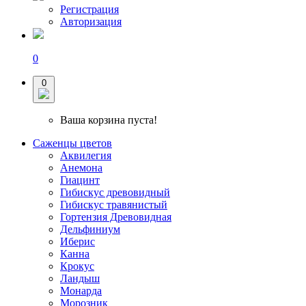
Регистрация
Авторизация
0
0
Ваша корзина пуста!
Саженцы цветов
Аквилегия
Анемона
Гиацинт
Гибискус древовидный
Гибискус травянистый
Гортензия Древовидная
Дельфиниум
Иберис
Канна
Крокус
Ландыш
Монарда
Морозник