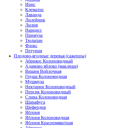
Ирис
Клематис
Лаванда
Лилейник
Лилия
Нарцисс
Примула
Тюльпан
Флокс
Петуния
Плодово-ягодные деревья (саженцы)
Абрикос Колоновидный
Адамово яблоко (маклюра)
Вишня Войлочная
Груша Колоновидная
Мушмула
Нектарин Колоновидный
Персик Колоновидный
Слива Колоновидная
Шарафуга
Шефердия
Яблоня
Яблоня Колоновидная
Яблоня Красномякотная
Абрикос