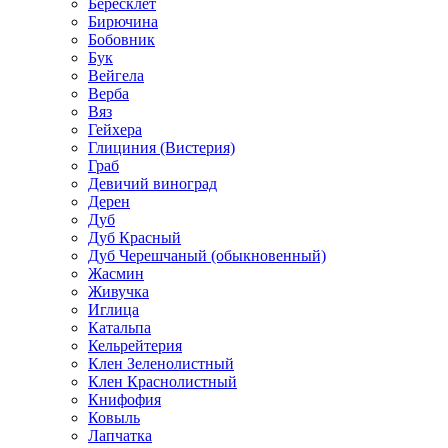
Бересклет
Бирючина
Бобовник
Бук
Вейгела
Верба
Вяз
Гейхера
Глициния (Вистерия)
Граб
Девичий виноград
Дерен
Дуб
Дуб Красный
Дуб Черешчаный (обыкновенный)
Жасмин
Живучка
Иглица
Катальпа
Кельрейтерия
Клен Зеленолистный
Клен Краснолистный
Книфофия
Ковыль
Лапчатка