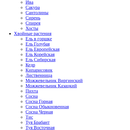
Ива
Сакура
Сантолины
Сирень
Спирея
Хосты
Хвойные растения
Ель в горшке
Ель Голубая
Ель Европейская
Ель Корейская
Ель Сибирская
Кедр
Кипарисовик
Лиственница
Можжевельник Виргинский
Можжевельник Казацкий
Пихта
Сосна
Сосна Горная
Сосна Обыкновенная
Сосна Черная
Тис
Туя Брабант
Туя Восточная