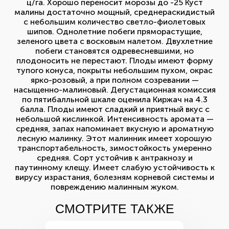
ц/га. Хорошо переносит морозы до -25 Куст
малины достаточно мощный, среднераскидистый
с небольшим количество светло-фиолетовых
шипов. Однолетние побеги пряморастущие,
зеленого цвета с восковым налетом. Двухлетние
побеги становятся одревесневшими, но
плодоносить не перестают. Плоды имеют форму
тупого конуса, покрыты небольшим пухом, окрас
ярко-розовый, а при полном созревании —
насыщенно-малиновый. Дегустационная комиссия
по пятибалльной шкале оценила Киржач на 4.3
балла. Плоды имеют сладкий и приятный вкус с
небольшой кислинкой. Интенсивность аромата —
средняя, запах напоминает вкусную и ароматную
лесную малинку. Этот малинник имеет хорошую
транспортабельность, зимостойкость умеренно
средняя. Сорт устойчив к антракнозу и
паутинному клещу. Имеет слабую устойчивость к
вирусу израстания, болезням корневой системы и
повреждению малинным жуком.
СМОТРИТЕ ТАКЖЕ